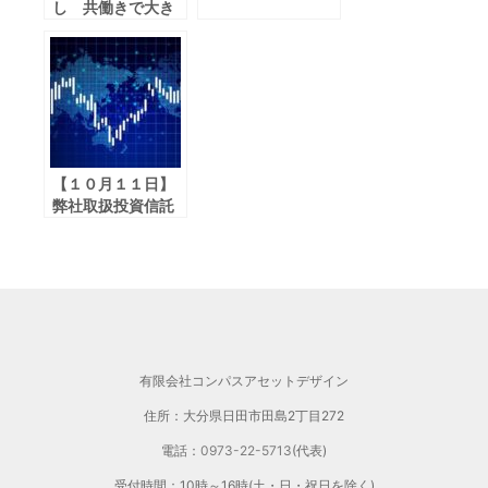
し 共働きで大き
く節税
【１０月１１日】
弊社取扱投資信託
の５％超下落した
ファンドのお知ら
せ
有限会社コンパスアセットデザイン
住所：大分県日田市田島2丁目272
電話：
0973-22-5713
(代表)
受付時間：10時～16時(土・日・祝日を除く)