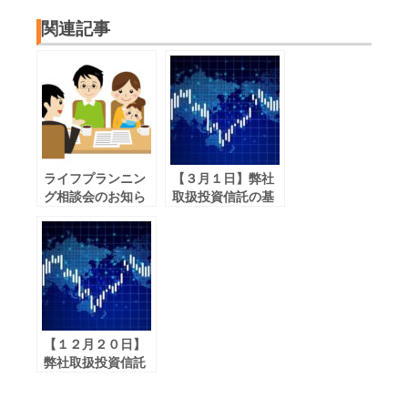
関連記事
ライフプランニン
【３月１日】弊社
グ相談会のお知ら
取扱投資信託の基
せ（２月）
準価格の下落につ
いて
【１２月２０日】
弊社取扱投資信託
の５％超下落した
ファンドのお知ら