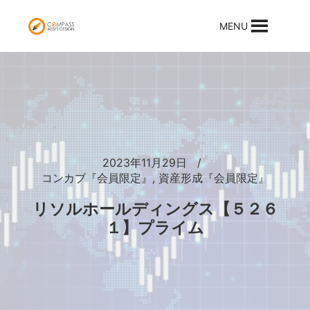
MENU
2023年11月29日
コンカブ『会員限定』
,
資産形成『会員限定』
リソルホールディングス【５２６
１】プライム